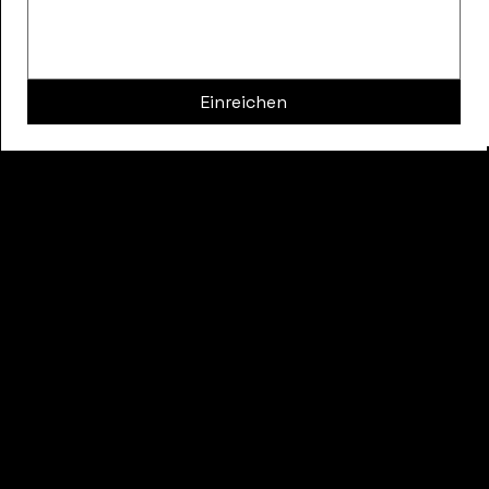
Einreichen
LEISTUNGEN
PROJEKTE
DAIKIN
KONTAKT
FREY KÄLTE & ENERGIETECHNIK
IM MARTELACKER 2